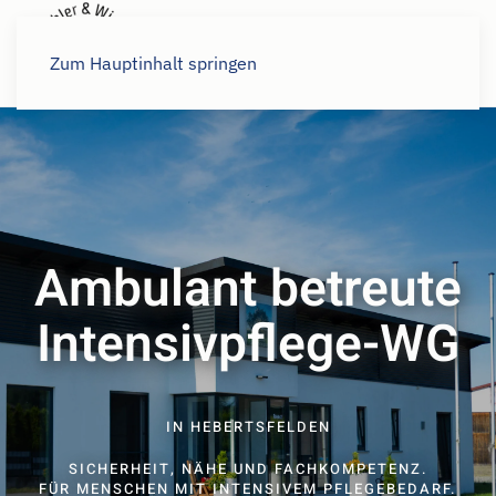
Karriere
Zum Hauptinhalt springen
Ambulant betreute
Intensivpflege-WG
IN HEBERTSFELDEN
SICHERHEIT, NÄHE UND FACHKOMPETENZ.
FÜR MENSCHEN MIT INTENSIVEM PFLEGEBEDARF.